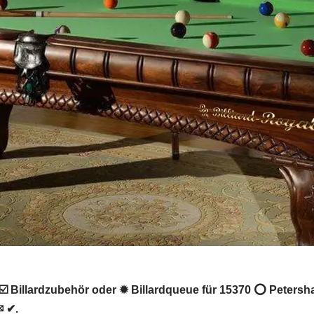
☑️ Billardzubehör oder ✹ Billardqueue für 15370 ⭕ Petersha
✉ ✔.