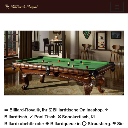
Zum
Inhalt
springen
➡️ Billiard-Royal®, Ihr ☑️ Billardtische Onlineshop. ⭐
Billardtisch, ✓ Pool Tisch, ❌ Snookertisch, ☑️
Billardzubehör oder ✹ Billardqueue in ⭕ Strausberg. ❤ Sie