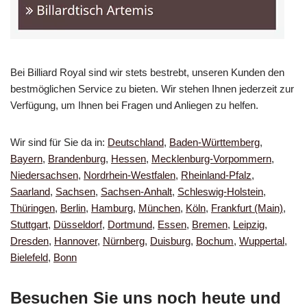
Bei Billiard Royal sind wir stets bestrebt, unseren Kunden den
bestmöglichen Service zu bieten. Wir stehen Ihnen jederzeit zur
Verfügung, um Ihnen bei Fragen und Anliegen zu helfen.
Wir sind für Sie da in:
Deutschland
,
Baden-Württemberg
,
Bayern
,
Brandenburg
,
Hessen
,
Mecklenburg-Vorpommern
,
Niedersachsen
,
Nordrhein-Westfalen
,
Rheinland-Pfalz
,
Saarland
,
Sachsen
,
Sachsen-Anhalt
,
Schleswig-Holstein
,
Thüringen
,
Berlin
,
Hamburg
,
München
,
Köln
,
Frankfurt (Main)
,
Stuttgart
,
Düsseldorf
,
Dortmund
,
Essen
,
Bremen
,
Leipzig
,
Dresden
,
Hannover
,
Nürnberg
,
Duisburg
,
Bochum
,
Wuppertal
,
Bielefeld
,
Bonn
Besuchen Sie uns noch heute und