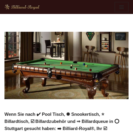
Zum
Inhalt
springen
Wenn Sie nach ✔️ Pool Tisch, ✺ Snookertisch, ⭐
Billardtisch, ☑️ Billardzubehör und ⇒ Billardqueue in ⭕
Stuttgart gesucht haben: ➡️ Billiard-Royal®, Ihr ☑️