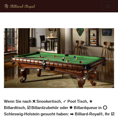
Zum
Inhalt
springen
Wenn Sie nach ❌ Snookertisch, ✓ Pool Tisch, ★
Billardtisch, ☑️ Billardzubehör oder ✹ Billardqueue in ⭕
Schleswig-Holstein gesucht haben: ➡️ Billiard-Royal®, Ihr ☑️