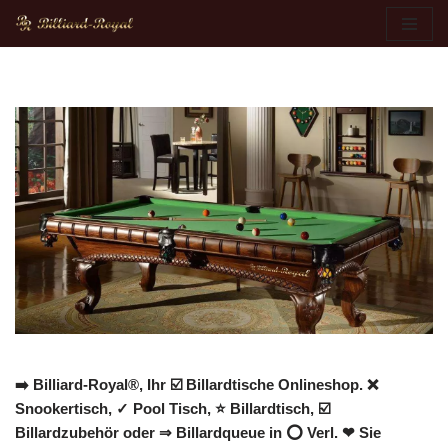
Zum
Inhalt
springen
➡️ Billiard-Royal®, Ihr ☑️ Billardtische Onlineshop. ❌
Snookertisch, ✓ Pool Tisch, ⭐ Billardtisch, ☑️
Billardzubehör oder ⇒ Billardqueue in ⭕ Verl. ❤ Sie