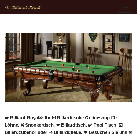
Zum
Inhalt
springen
➡️ Billiard-Royal®, Ihr ☑️ Billardtische Onlineshop für
Löhne. ❌ Snookertisch, ★ Billardtisch, ✔️ Pool Tisch, ☑️
Billardzubehör oder ⇒ Billardqueue. ❤ Besuchen Sie uns ✉