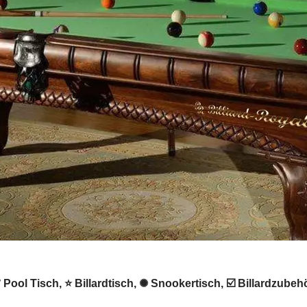
 ✔️ Pool Tisch, ⭐ Billardtisch, ✺ Snookertisch, ☑️ Billardzu