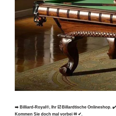
➡️ Billiard-Royal®, Ihr ☑️ Billardtische Onlineshop.
Kommen Sie doch mal vorbei ✉ ✔.