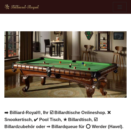
Zum
Inhalt
springen
➡️ Billiard-Royal®, Ihr ☑️ Billardtische Onlineshop. ❌
Snookertisch, ✔️ Pool Tisch, ★ Billardtisch, ☑️
Billardzubehör oder ⇒ Billardqueue für ⭕ Werder (Havel).