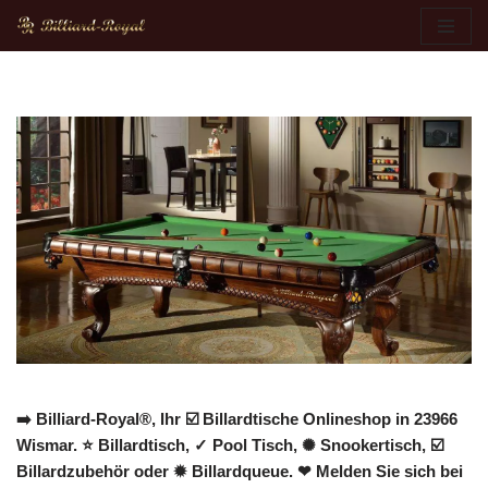
Zum
Inhalt
springen
➡️ Billiard-Royal®, Ihr ☑️ Billardtische Onlineshop in 23966
Wismar. ⭐ Billardtisch, ✓ Pool Tisch, ✺ Snookertisch, ☑️
Billardzubehör oder ✹ Billardqueue. ❤ Melden Sie sich bei