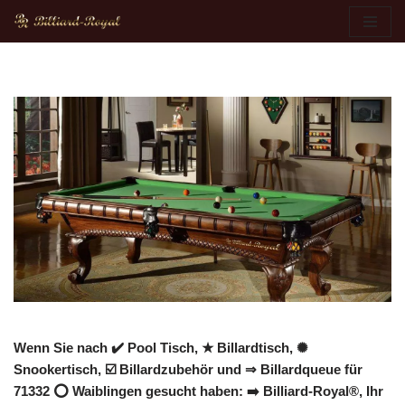
Zum
Inhalt
springen
Wenn Sie nach ✔️ Pool Tisch, ★ Billardtisch, ✺
Snookertisch, ☑️ Billardzubehör und ⇒ Billardqueue für
71332 ⭕ Waiblingen gesucht haben: ➡️ Billiard-Royal®, Ihr