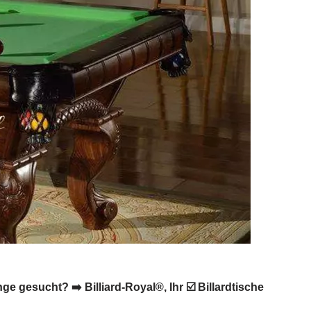
e gesucht? ➡️ Billiard-Royal®, Ihr ☑️ Billardtische