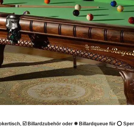
kertisch, ☑️ Billardzubehör oder ✹ Billardqueue für ⭕ Speng