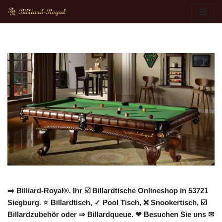
Zum
Inhalt
springen
➡️ Billiard-Royal®, Ihr ☑️ Billardtische Onlineshop in 53721
Siegburg. ⭐ Billardtisch, ✓ Pool Tisch, ❌ Snookertisch, ☑️
Billardzubehör oder ⇒ Billardqueue. ❤ Besuchen Sie uns ✉