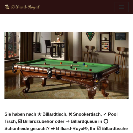
Zum
Inhalt
springen
Sie haben nach ★ Billardtisch, ❌ Snookertisch, ✓ Pool
Tisch, ☑️ Billardzubehör oder ⇒ Billardqueue in ⭕
Schönheide gesucht? ➡️ Billiard-Royal®, Ihr ☑️ Billardtische