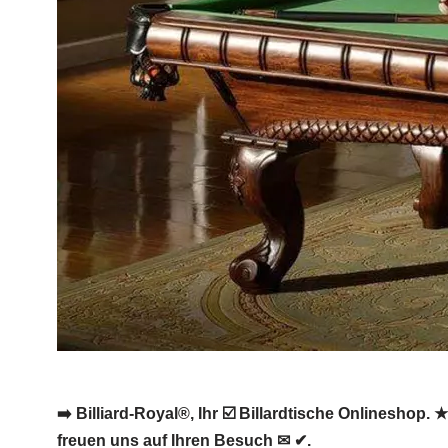
➡️ Billiard-Royal®, Ihr ☑️ Billardtische Onlineshop.
freuen uns auf Ihren Besuch ✉ ✔.