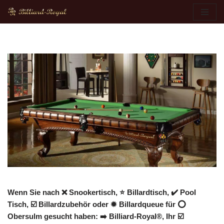
Zum
Inhalt
springen
Wenn Sie nach ❌ Snookertisch, ⭐ Billardtisch, ✔️ Pool
Tisch, ☑️ Billardzubehör oder ✹ Billardqueue für ⭕
Obersulm gesucht haben: ➡️ Billiard-Royal®, Ihr ☑️