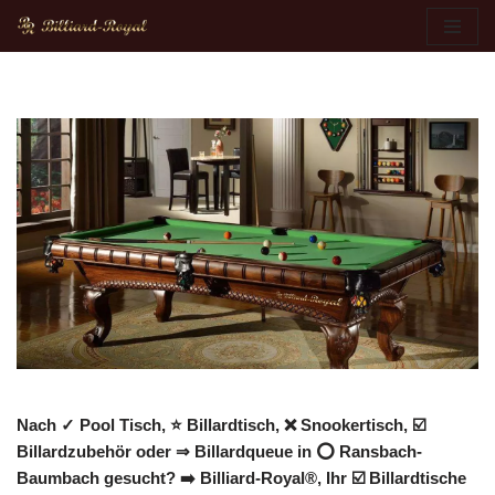
Zum
Inhalt
springen
Nach ✓ Pool Tisch, ⭐ Billardtisch, ❌ Snookertisch, ☑️
Billardzubehör oder ⇒ Billardqueue in ⭕ Ransbach-
Baumbach gesucht? ➡️ Billiard-Royal®, Ihr ☑️ Billardtische