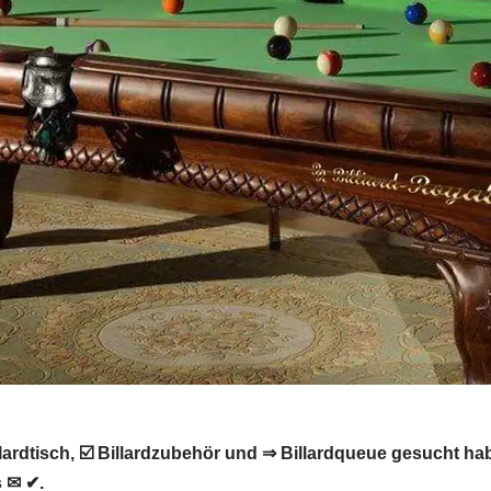
rdtisch, ☑️ Billardzubehör und ⇒ Billardqueue gesucht haben:
s ✉ ✔.