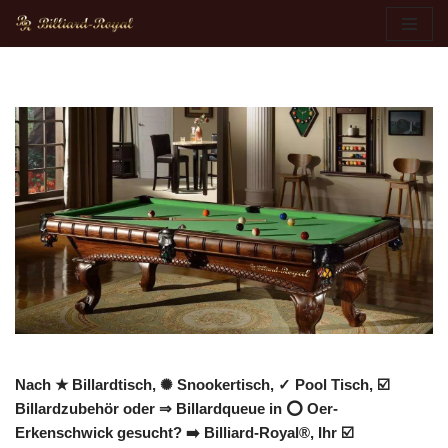
Zum
Inhalt
springen
Nach ★ Billardtisch, ✺ Snookertisch, ✓ Pool Tisch, ☑️
Billardzubehör oder ⇒ Billardqueue in ⭕ Oer-
Erkenschwick gesucht? ➡️ Billiard-Royal®, Ihr ☑️