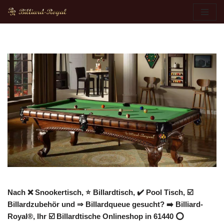
Zum
Inhalt
springen
Nach ❌ Snookertisch, ⭐ Billardtisch, ✔️ Pool Tisch, ☑️
Billardzubehör und ⇒ Billardqueue gesucht? ➡️ Billiard-
Royal®, Ihr ☑️ Billardtische Onlineshop in 61440 ⭕