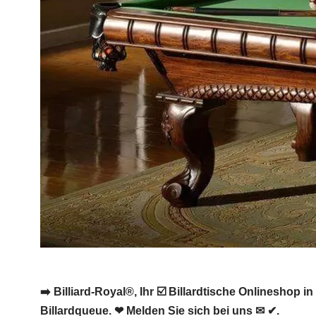
➡️ Billiard-Royal®, Ihr ☑️ Billardtische Onlineshop 
Billardqueue. ❤ Melden Sie sich bei uns ✉ ✔.