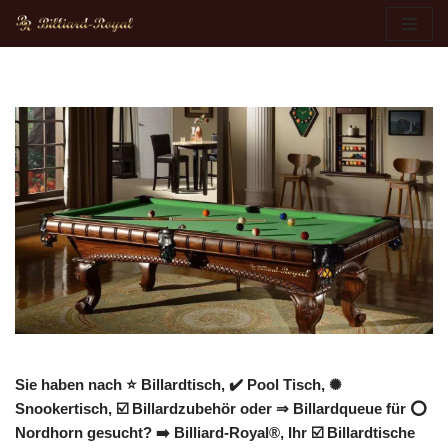
Zum
Inhalt
springen
Sie haben nach ⭐ Billardtisch, ✔️ Pool Tisch, ✺
Snookertisch, ☑️ Billardzubehör oder ⇒ Billardqueue für ⭕
Nordhorn gesucht? ➡️ Billiard-Royal®, Ihr ☑️ Billardtische