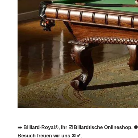
➡️ Billiard-Royal®, Ihr ☑️ Billardtische Onlineshop.
Besuch freuen wir uns ✉ ✔.