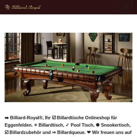
Zum
Inhalt
springen
➡️ Billiard-Royal®, Ihr ☑️ Billardtische Onlineshop für
Eggenfelden. ⭐ Billardtisch, ✓ Pool Tisch, ✺ Snookertisch,
☑️ Billardzubehör und ⇒ Billardqueue. ❤ Wir freuen uns auf