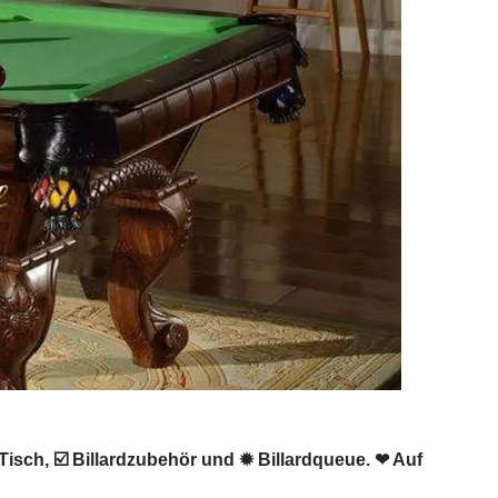
l Tisch, ☑️ Billardzubehör und ✹ Billardqueue. ❤ Auf