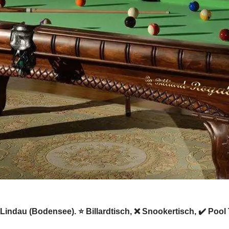
in Lindau (Bodensee). ⭐ Billardtisch, ❌ Snookertisch, ✔️ Poo