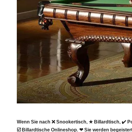
Wenn Sie nach ❌ Snookertisch, ★ Billardtisch, ✔️ Po
☑️ Billardtische Onlineshop. ❤ Sie werden begeister