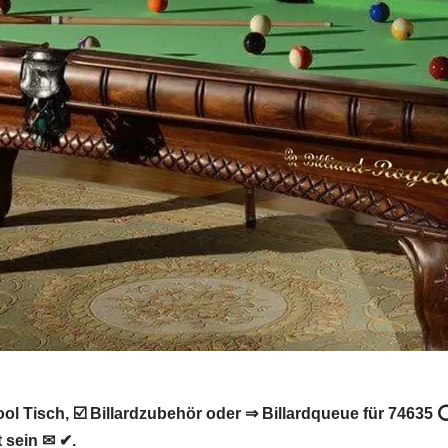
ol Tisch, ☑️ Billardzubehör oder ⇒ Billardqueue für 74635 ⭕
t sein ✉ ✔.