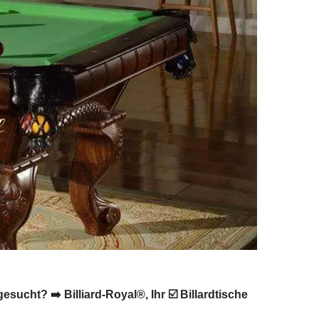
sucht? ➡️ Billiard-Royal®, Ihr ☑️ Billardtische