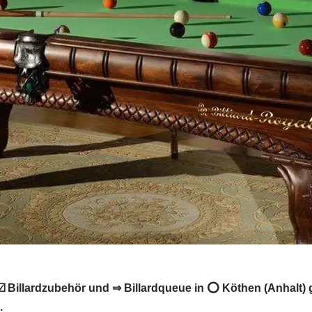
️ Billardzubehör und ⇒ Billardqueue in ⭕ Köthen (Anhalt) ge
.