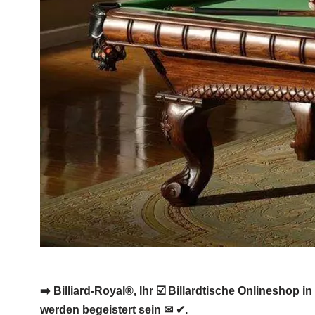
➡️ Billiard-Royal®, Ihr ☑️ Billardtische Onlineshop i
werden begeistert sein ✉ ✔.