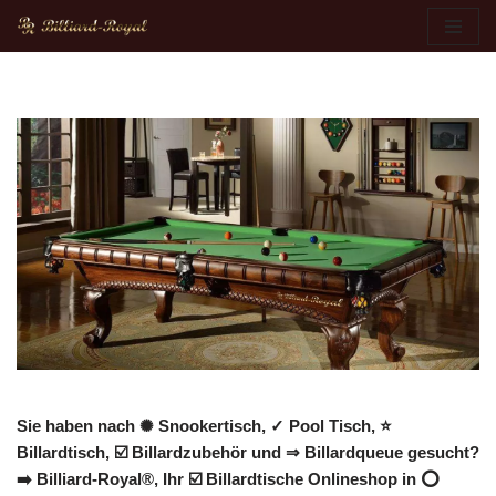
Zum
Inhalt
springen
Sie haben nach ✺ Snookertisch, ✓ Pool Tisch, ⭐
Billardtisch, ☑️ Billardzubehör und ⇒ Billardqueue gesucht?
➡️ Billiard-Royal®, Ihr ☑️ Billardtische Onlineshop in ⭕