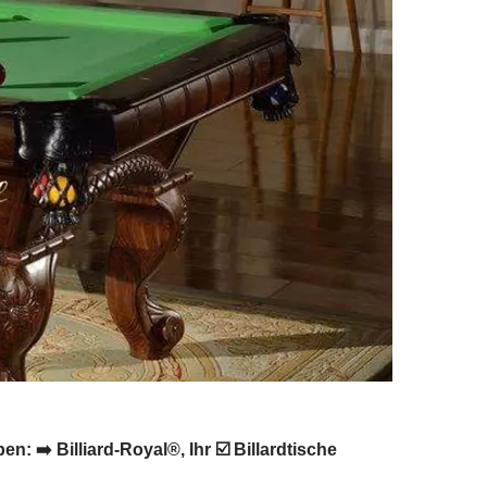
: ➡️ Billiard-Royal®, Ihr ☑️ Billardtische