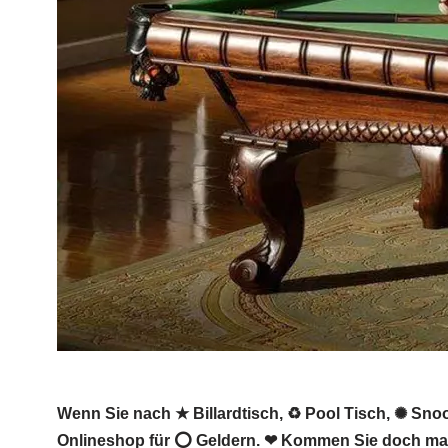
Wenn Sie nach ★ Billardtisch, ♻ Pool Tisch, ✺ Snook
Onlineshop für ⭕ Geldern. ❤ Kommen Sie doch mal