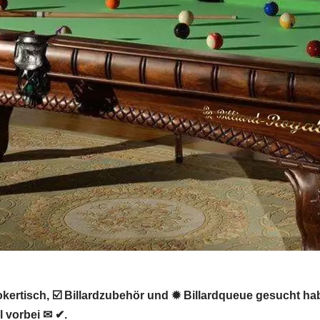
ertisch, ☑️ Billardzubehör und ✹ Billardqueue gesucht haben
 vorbei ✉ ✔.