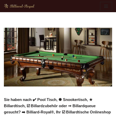
Zum
Inhalt
springen
Sie haben nach ✔️ Pool Tisch, ✺ Snookertisch, ★
Billardtisch, ☑️ Billardzubehör oder ⇒ Billardqueue
gesucht? ➡️ Billiard-Royal®, Ihr ☑️ Billardtische Onlineshop