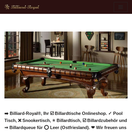
Zum
Inhalt
springen
➡️ Billiard-Royal®, Ihr ☑️ Billardtische Onlineshop. ✓ Pool
Tisch, ❌ Snookertisch, ⭐ Billardtisch, ☑️ Billardzubehör und
⇒ Billardqueue für ⭕ Leer (Ostfriesland). ❤ Wir freuen uns