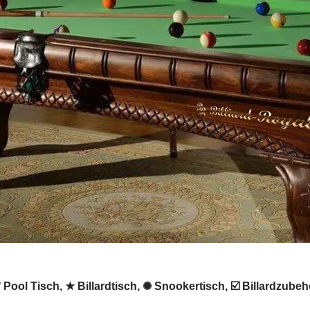
 ✔️ Pool Tisch, ★ Billardtisch, ✺ Snookertisch, ☑️ Billardzub