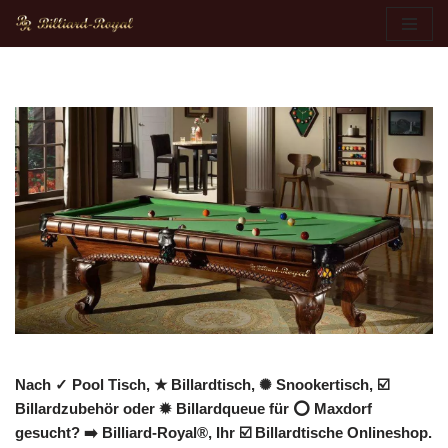
Zum
Inhalt
springen
Nach ✓ Pool Tisch, ★ Billardtisch, ✺ Snookertisch, ☑️
Billardzubehör oder ✹ Billardqueue für ⭕ Maxdorf
gesucht? ➡️ Billiard-Royal®, Ihr ☑️ Billardtische Onlineshop.