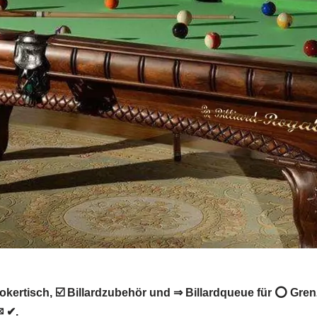
okertisch, ☑️ Billardzubehör und ⇒ Billardqueue für ⭕ Gren
✉ ✔.