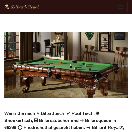
Zum
Inhalt
springen
Wenn Sie nach ⭐ Billardtisch, ✓ Pool Tisch, ✺
Snookertisch, ☑️ Billardzubehör und ⇒ Billardqueue in
66299 ⭕ Friedrichsthal gesucht haben: ➡️ Billiard-Royal®,