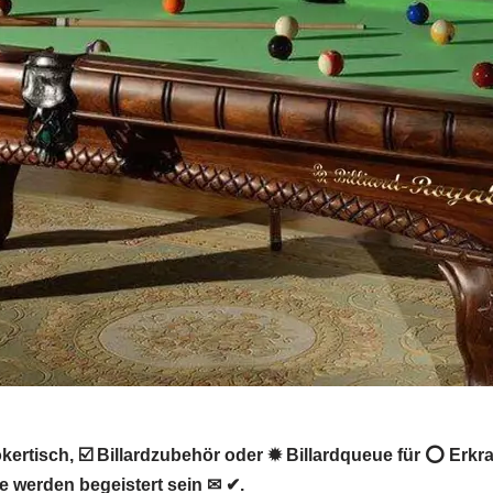
okertisch, ☑️ Billardzubehör oder ✹ Billardqueue für ⭕ Erk
Sie werden begeistert sein ✉ ✔.