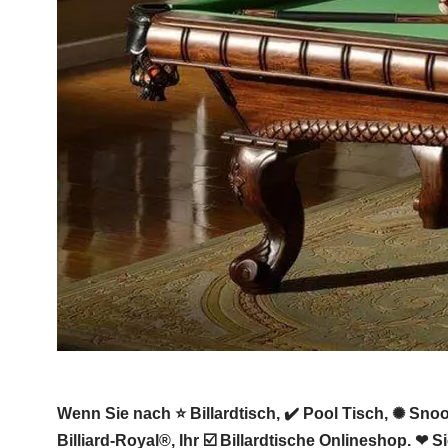
Wenn Sie nach ⭐ Billardtisch, ✔️ Pool Tisch, ✺ Sno
Billiard-Royal®, Ihr ☑️ Billardtische Onlineshop. ❤ 