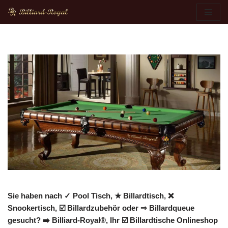
Zum
Inhalt
springen
Sie haben nach ✓ Pool Tisch, ★ Billardtisch, ❌
Snookertisch, ☑️ Billardzubehör oder ⇒ Billardqueue
gesucht? ➡️ Billiard-Royal®, Ihr ☑️ Billardtische Onlineshop