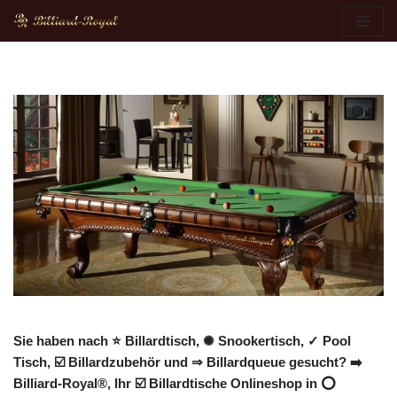
Zum
Inhalt
springen
Sie haben nach ⭐ Billardtisch, ✺ Snookertisch, ✓ Pool
Tisch, ☑️ Billardzubehör und ⇒ Billardqueue gesucht? ➡️
Billiard-Royal®, Ihr ☑️ Billardtische Onlineshop in ⭕