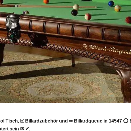
l Tisch, ☑️ Billardzubehör und ⇒ Billardqueue in 14547 ⭕ Be
tert sein ✉ ✔.