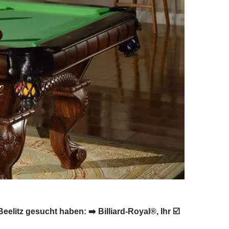
elitz gesucht haben: ➡️ Billiard-Royal®, Ihr ☑️