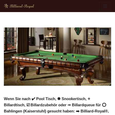
Zum
Inhalt
springen
Wenn Sie nach ✔️ Pool Tisch, ✺ Snookertisch, ⭐
Billardtisch, ☑️ Billardzubehör oder ⇒ Billardqueue für ⭕
Bahlingen (Kaiserstuhl) gesucht haben: ➡️ Billiard-Royal®,