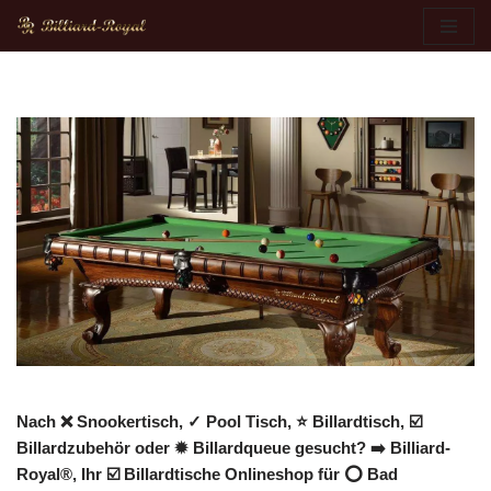
Zum
Inhalt
springen
Nach ❌ Snookertisch, ✓ Pool Tisch, ⭐ Billardtisch, ☑️
Billardzubehör oder ✹ Billardqueue gesucht? ➡️ Billiard-
Royal®, Ihr ☑️ Billardtische Onlineshop für ⭕ Bad