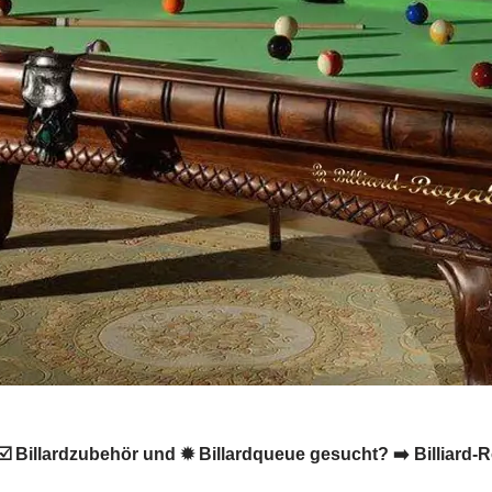
☑️ Billardzubehör und ✹ Billardqueue gesucht? ➡️ Billiard-R