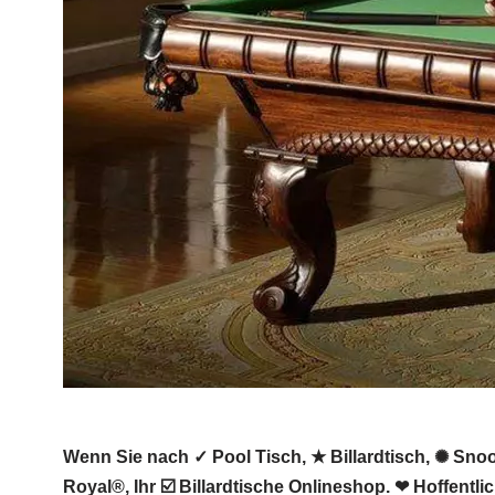
Wenn Sie nach ✓ Pool Tisch, ★ Billardtisch, ✺ Snoo
Royal®, Ihr ☑️ Billardtische Onlineshop. ❤ Hoffentli