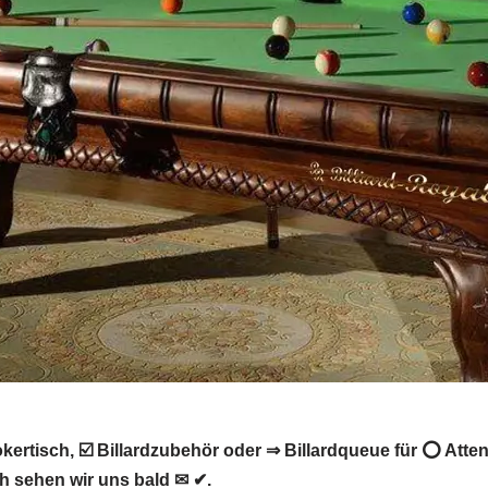
kertisch, ☑️ Billardzubehör oder ⇒ Billardqueue für ⭕ Atten
ch sehen wir uns bald ✉ ✔.