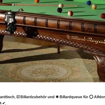
rdtisch, ☑️ Billardzubehör und ✹ Billardqueue für ⭕ Alfdorf
✉ ✔.