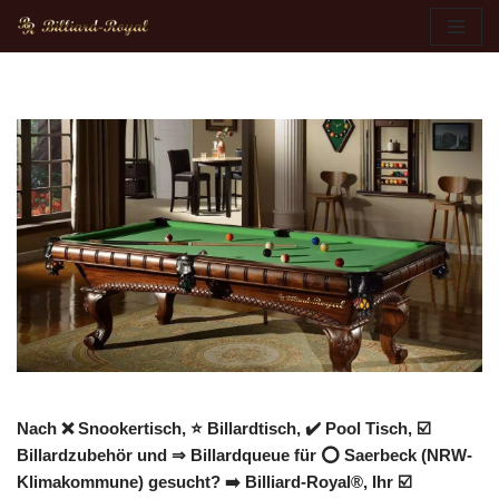
Zum
Inhalt
springen
Nach ❌ Snookertisch, ⭐ Billardtisch, ✔️ Pool Tisch, ☑️
Billardzubehör und ⇒ Billardqueue für ⭕ Saerbeck (NRW-
Klimakommune) gesucht? ➡️ Billiard-Royal®, Ihr ☑️