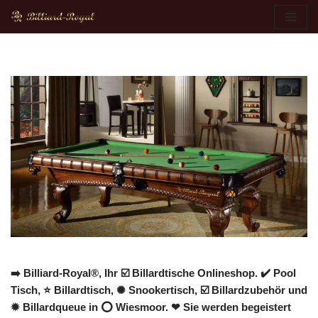
Zum
Inhalt
springen
➡️ Billiard-Royal®, Ihr ☑️ Billardtische Onlineshop. ✔️ Pool
Tisch, ⭐ Billardtisch, ✺ Snookertisch, ☑️ Billardzubehör und
✹ Billardqueue in ⭕ Wiesmoor. ❤ Sie werden begeistert