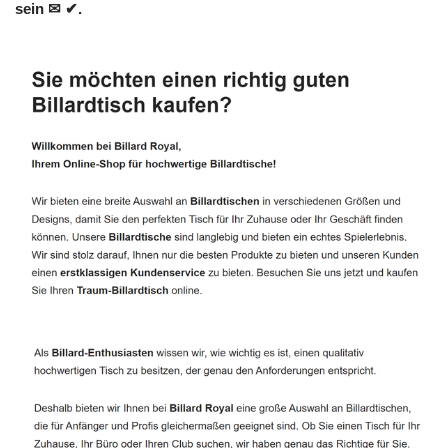
sein ✉ ✔.