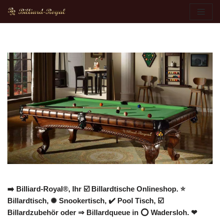
Zum
Inhalt
springen
➡️ Billiard-Royal®, Ihr ☑️ Billardtische Onlineshop. ⭐
Billardtisch, ✺ Snookertisch, ✔️ Pool Tisch, ☑️
Billardzubehör oder ⇒ Billardqueue in ⭕ Wadersloh. ❤