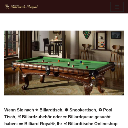
Zum
Inhalt
springen
Wenn Sie nach ⭐ Billardtisch, ✺ Snookertisch, ♻ Pool
Tisch, ☑️ Billardzubehör oder ⇒ Billardqueue gesucht
haben: ➡️ Billiard-Royal®, Ihr ☑️ Billardtische Onlineshop