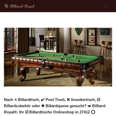
Zum
Inhalt
springen
Nach ⭐ Billardtisch, ✔️ Pool Tisch, ❌ Snookertisch, ☑️
Billardzubehör oder ✹ Billardqueue gesucht? ➡️ Billiard-
Royal®, Ihr ☑️ Billardtische Onlineshop in 27412 ⭕